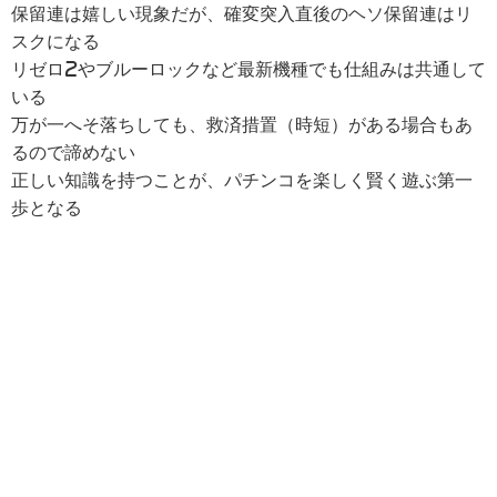
保留連は嬉しい現象だが、確変突入直後のヘソ保留連はリ
スクになる
リゼロ2やブルーロックなど最新機種でも仕組みは共通して
いる
万が一へそ落ちしても、救済措置（時短）がある場合もあ
るので諦めない
正しい知識を持つことが、パチンコを楽しく賢く遊ぶ第一
歩となる