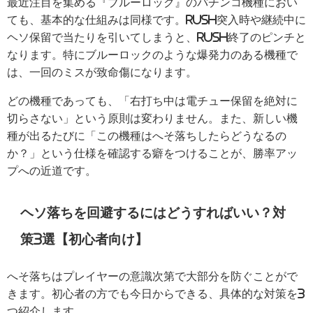
最近注目を集める『ブルーロック』のパチンコ機種におい
ても、基本的な仕組みは同様です。RUSH突入時や継続中に
ヘソ保留で当たりを引いてしまうと、RUSH終了のピンチと
なります。特にブルーロックのような爆発力のある機種で
は、一回のミスが致命傷になります。
どの機種であっても、「右打ち中は電チュー保留を絶対に
切らさない」という原則は変わりません。また、新しい機
種が出るたびに「この機種はへそ落ちしたらどうなるの
か？」という仕様を確認する癖をつけることが、勝率アッ
プへの近道です。
ヘソ落ちを回避するにはどうすればいい？対
策3選【初心者向け】
へそ落ちはプレイヤーの意識次第で大部分を防ぐことがで
きます。初心者の方でも今日からできる、具体的な対策を3
つ紹介します。