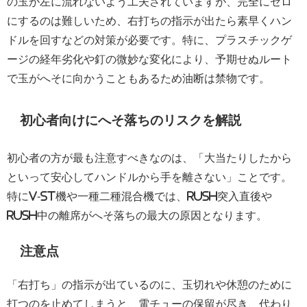
の玉が左に流れないよう工夫されていますが、完全にゼロ
にするのは難しいため、
右打ちの指示が出たら素早くハン
ドルを回す
などの対策が必要です。特に、プラスチックゲ
ージの経年劣化や釘の微妙な変化により、予期せぬルート
で玉がへそに向かうこともあるため油断は禁物です。
初心者向けにへそ落ちのリスクを解説
初心者の方が最も注意すべきなのは、「大当たりしたから
といって安心してハンドルから手を離さない」ことです。
特にV-ST機や一種二種混合機では、RUSH突入直後や
RUSH中の離席がへそ落ちの最大の原因となります。
注意点
「右打ち」の指示が出ているのに、玉切れや休憩のために
打つのを止めてしまうと、電チューの保留が尽き、代わり