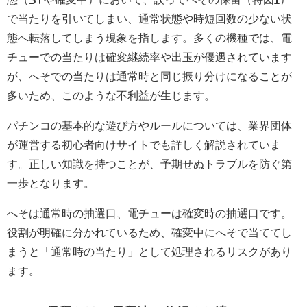
で当たりを引いてしまい、通常状態や時短回数の少ない状
態へ転落してしまう現象を指します。多くの機種では、電
チューでの当たりは確変継続率や出玉が優遇されています
が、へそでの当たりは通常時と同じ振り分けになることが
多いため、このような不利益が生じます。
パチンコの基本的な遊び方やルールについては、業界団体
が運営する初心者向けサイトでも詳しく解説されていま
す。正しい知識を持つことが、予期せぬトラブルを防ぐ第
一歩となります。
へそは通常時の抽選口、電チューは確変時の抽選口です。
役割が明確に分かれているため、確変中にへそで当ててし
まうと「通常時の当たり」として処理されるリスクがあり
ます。