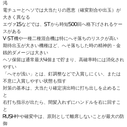
渇
電チューとヘソでは大当たりの恩恵（確変割合や出玉）が
大きく異なる
エヴァ15などでは、STから時短500回へ格下げされるケー
スがある
V-ST機や一種二種混合機は特にへそ落ちのリスクが高い
期待出玉が大きい機種ほど、へそ落ちした時の精神的・金
銭的ダメージは大きい
ヘソ保留は通常最大4個まで貯まり、高確率時には消化され
やすい
「へそが浅い」とは、釘調整などで入賞しにくい、または
不意に入賞しやすい状態も指す
対策の基本は、大当たり確定演出時に打ち出しを止めるこ
と
右打ち指示が出たら、間髪入れずにハンドルを右に回すこ
と
RUSH中や確変中は、原則として離席しないことが最大の防
御