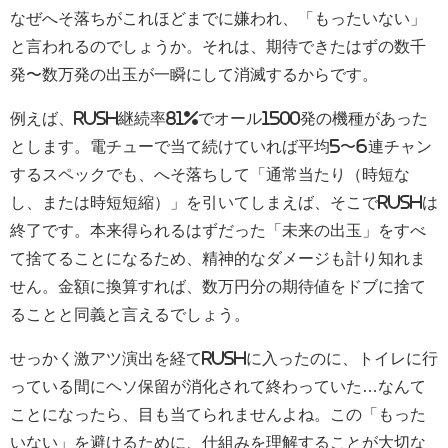
なぜへそ落ちがこれほどまでに嫌われ、「もったいない」
と言われるのでしょうか。それは、期待できたはずの数千
発〜数万発の出玉が一瞬にして消滅するからです。
例えば、RUSH継続率81%でオール1500発の機種があった
とします。電チューで当て続けていれば平均5〜6連チャン
するスペックでも、へそ落ちして「通常当たり（時短な
し、または時短短縮）」を引いてしまえば、そこでRUSHは
終了です。本来得られるはずだった「未来の出玉」をすべ
て捨てることになるため、精神的なダメージも計り知れま
せん。金額に換算すれば、数万円分の期待値をドブに捨て
ることと同義と言えるでしょう。
せっかく激アツ演出を経てRUSHに入ったのに、トイレに行
っている間にヘソ保留が消化されて終わっていた…なんて
ことになったら、目も当てられませんよね。この「もった
いない」を避けるために、仕組みを理解することが大切な