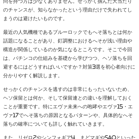
問を持つ方は少なくありません。せっかく掴んだ大当たり
のチャンスが、知らなかったという理由だけで失われてし
まうのは避けたいものです。
最近の人気機種であるブルーロックでもへそ落ちとは何か
話題になることがあり、釘調整におけるへそが浅い理由や
構造が関係しているのか気になるところです。そこで今回
は、パチンコの仕組みを基礎から学びつつ、ヘソ落ちを回
避するにはどうすればいいですか？対策3選を初心者向けに
分かりやすく解説します。
せっかくのチャンスを逃すのは非常にもったいないため、
ヘソ保留とは何か、そして保留連との違いを理解しておく
ことが重要です。特にエヴァ未来への咆哮やエヴァ15・エ
ヴァ17でへそ落ちの原因となるパターンや、具体的なへそ
落ちの確率についても詳しく触れていきます。
また、リゼロ2やシンフォギア4、まどマギやsaoといった