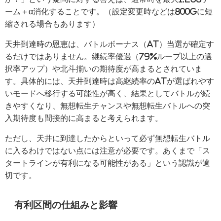
ーム＋α消化することです。（設定変更時などは800Gに短
縮される場合もあります）
天井到達時の恩恵は、バトルボーナス（AT）当選が確定す
るだけではありません。
継続率優遇（79%ループ以上の選
択率アップ）や北斗揃いの期待度が高まる
とされていま
す。具体的には、天井到達時は高継続率のATが選ばれやす
いモードへ移行する可能性が高く、結果としてバトルが続
きやすくなり、無想転生チャンスや無想転生バトルへの突
入期待度も間接的に高まると考えられます。
ただし、天井に到達したからといって必ず無想転生バトル
に入るわけではない点には注意が必要です。あくまで「ス
タートラインが有利になる可能性がある」という認識が適
切です。
有利区間の仕組みと影響