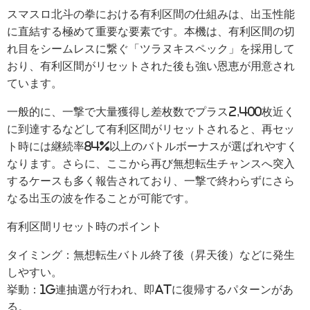
スマスロ北斗の拳における有利区間の仕組みは、出玉性能
に直結する極めて重要な要素です。本機は、有利区間の切
れ目をシームレスに繋ぐ「ツラヌキスペック」を採用して
おり、有利区間がリセットされた後も強い恩恵が用意され
ています。
一般的に、一撃で大量獲得し差枚数でプラス2,400枚近く
に到達するなどして有利区間がリセットされると、再セッ
ト時には継続率84%以上のバトルボーナスが選ばれやすく
なります。さらに、ここから再び無想転生チャンスへ突入
するケースも多く報告されており、一撃で終わらずにさら
なる出玉の波を作ることが可能です。
有利区間リセット時のポイント
タイミング：無想転生バトル終了後（昇天後）などに発生
しやすい。
挙動：1G連抽選が行われ、即ATに復帰するパターンがあ
る。