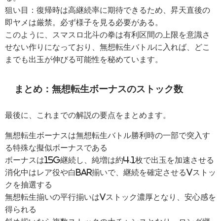
狙い目：復帰時は高継続率に期待できるため、昇天直後の
即ヤメは厳禁。必ず様子を見る必要がある。
このように、スマスロ北斗の拳は有利区間の上限を意識さ
せない作りになっており、無想転生バトルに入れば、どこ
までも出玉が伸びる可能性を秘めています。
まとめ：無想転生ボーナスのストック数
最後に、これまでの解説の要点をまとめます。
無想転生ボーナスは無想転生バトル勝利時の一部で突入す
る特殊な擬似ボーナスである
ボーナスは15G継続し、純増は約4.1枚で出玉を加速させる
消化中はレア役や白BAR揃いで、継続を確定させるVストッ
クを抽選する
無想転生揃いの平行揃いはVストック濃厚となり、安心感を
得られる