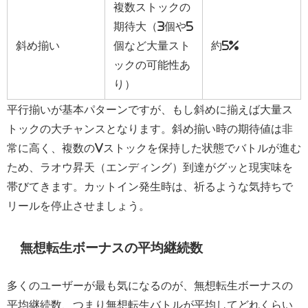
複数ストックの
期待大（3個や5
斜め揃い
個など大量スト
約5%
ックの可能性あ
り）
平行揃いが基本パターンですが、もし
斜めに揃えば大量ス
トックの大チャンス
となります。斜め揃い時の期待値は非
常に高く、複数のVストックを保持した状態でバトルが進む
ため、ラオウ昇天（エンディング）到達がグッと現実味を
帯びてきます。カットイン発生時は、祈るような気持ちで
リールを停止させましょう。
無想転生ボーナスの平均継続数
多くのユーザーが最も気になるのが、無想転生ボーナスの
平均継続数、つまり無想転生バトルが平均してどれくらい