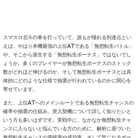
スマスロ北斗の拳を打っていて、誰もが憧れる到達点とい
えば、やはり本機最強の上位ATである「無想転生バトル」
や、そこから派生する「無想転生ボーナス」ではないでし
ょうか。多くのプレイヤーが無想転生ボーナスのストック
数がどれほど伸びるのか、そして無想転生ボーナスとは具
体的にどのような仕様で抽選が行われているのかに関心を
寄せています。
また、上位ATへのメインルートである無想転生チャンスの
確率や抽選の仕組み、突入契機について詳しく知りたいと
いう方も多いはずです。実戦中に、なかなか
無想転生チャ
ンスに入らない
と悩んでいる方のために、解析に基づいた
無想転生チャンスの突破率や成功率、そして気になるボー