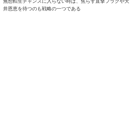
無想転生チャンスに入らない時は、焦らず直撃フラグや天
井恩恵を待つのも戦略の一つである