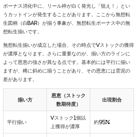
ボーナス消化中に、リール枠が白く発光し「狙え！」とい
うカットインが発生することがあります。ここから無想転
生図柄（白BAR）が揃う事象が、無想転生ボーナス中の無
想転生揃いです。
無想転生揃いが成立した場合、その時点でVストックの獲得
が濃厚となります。さらに重要なのが、揃い方のラインに
よって恩恵の強さが異なる点です。基本的には平行に揃い
ますが、稀に斜めに揃うことがあり、その恩恵には雲泥の
差があります。
恩恵（ストック
揃い方
出現割合
数期待度）
Vストック1個以
平行揃い
約95%
上獲得が濃厚