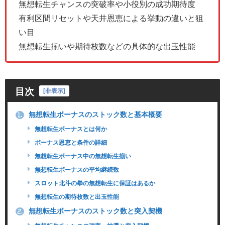
無想転生チャンスの突破率や小役別の成功期待度
有利区間リセットや天井恩恵による挙動の違いと狙
い目
無想転生揃いや期待枚数などの具体的な出玉性能
目次
[
非表示
]
無想転生ボーナスのストック数と基本概要
1.
無想転生ボーナスとは何か
ボーナス恩恵と条件の詳細
無想転生ボーナス中の無想転生揃い
無想転生ボーナスの平均継続数
スロット北斗の拳の無想転生に保証はあるか
無想転生の期待枚数と出玉性能
無想転生ボーナスのストック数と突入契機
2.