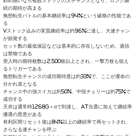
斜め揃いなら複数ストックの大チャンスとなり、ロング継
続の期待が高まる
無想転生バトルの基本継続率は94%という破格の性能であ
る
Vストック込みの実質継続率は約96%に達し、大連チャン
が頻発する
セット数の最低保証などは基本的に存在しないため、過信
は禁物である
突入時の期待枚数は2,500枚以上とされ、一撃万枚も狙え
るトリガーである
無想転生チャンスの成功期待度は約33%で、ここが運命の
分かれ道となる
チャンス中の強スイカは約50%、中段チェリーは約75%で
成功する
天井は通常時1268G＋αで到達し、AT当選に加えて継続率
優遇の恩恵がある
有利区間リセット後は84%以上の継続率で再セットされ、
さらなる連チャンを呼ぶ