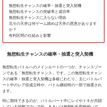
無想転生チャンスの確率・抽選と突入契機
無想転生チャンスの突破率と成功率
無想転生チャンスに入らない理由
北斗の天井は何ゲーム踏めば天井の恩恵があります
か？
有利区間の仕組みと影響
無想転生チャンスの確率・抽選と突入契機
無想転生バトルへのメインルートの一つが、チャンスゾー
ンである「無想転生チャンス」です。この無想転生チャン
スの確率・抽選と突入契機は多岐にわたり、主にバトルパ
ート中のレア役成立時や、バトル継続時の一部で抽選され
ます。
特に期待できるのが、バトルパート中にレイやトキが共闘
している状態でのレア役、あるいは無想転生図柄揃いで