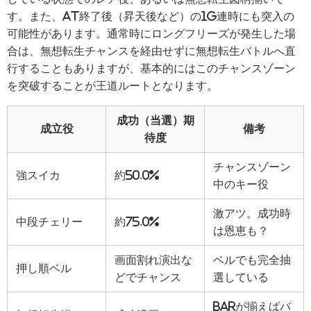
す。また、AT終了後（昇天後など）の1G連時にも突入の
可能性があります。通常時にロングフリーズが発生した場
合は、無想転生チャンスを経由せずに無想転生バトルへ直
行することもありますが、基本的にはこのチャンスゾーン
を突破することが王道ルートとなります。
成功（当選）期
成立役
備考
待度
チャンスゾーン
強スイカ
約50.0%
中のキー役
激アツ。成功時
中段チェリー
約75.0%
は恩恵も？
画面割れ演出な
ベルでも完全抽
押し順ベル
どでチャンス
選している
BARが揃えばバ