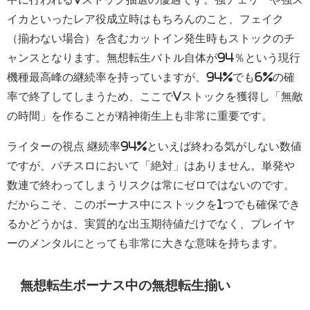
イカといったレア役成立時はもちろんのこと、フェイク
（揃わない場合）を含むカットイン発生時もストックのチ
ャンスとなります。無想転生バトル自体が94％という現行
機種最高峰の継続率を持っていますが、94%でも6%の確
率で終了してしまうため、ここでVストックを獲得し「無敵
の時間」を作ることが精神衛生上も非常に重要です。
ライターの視点 継続率94%といえば終わる気がしない数値
ですが、パチスロにおいて「絶対」はありません。単発や
数連で終わってしまうリスクは常にゼロではないのです。
だからこそ、このボーナス中にストックを1つでも確保でき
るかどうかは、実質的な出玉期待値だけでなく、プレイヤ
ーのメンタルにとっても非常に大きな意味を持ちます。
無想転生ボーナス中の無想転生揃い