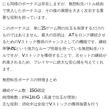
にも同様のボーナスは存在しますが、無想転生バトル経由
で突入したボーナスは、その後の展開を大きく左右する重
要な役割を担っています。
このボーナスは、単に15ゲーム間の出玉を加算するだけの
ものではありません。最大の目的は、ATをロング継続させ
るための
Vストック獲得のチャンス
としての機能です。継続
率94%という強力なループ性能を持っている無想転生バト
ルですが、Vストックを獲得することで、次セットの継続が
約束されるため、プレイヤーに絶大な安心感を与えてくれ
ます。
無想転生ボーナスの特徴まとめ
継続ゲーム数：15G固定
純増枚数：約4.1枚/G（高速で出玉が増加）
主な役割：消化中は全役でVストックの獲得抽選を行う