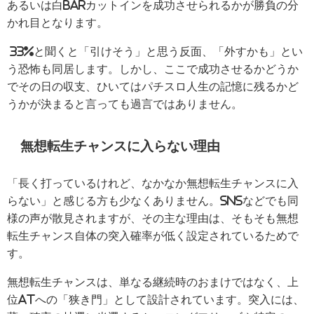
あるいは白BARカットインを成功させられるかが勝負の分
かれ目となります。
33%と聞くと「引けそう」と思う反面、「外すかも」とい
う恐怖も同居します。しかし、ここで成功させるかどうか
でその日の収支、ひいてはパチスロ人生の記憶に残るかど
うかが決まると言っても過言ではありません。
無想転生チャンスに入らない理由
「長く打っているけれど、なかなか無想転生チャンスに入
らない」と感じる方も少なくありません。SNSなどでも同
様の声が散見されますが、その主な理由は、そもそも無想
転生チャンス自体の突入確率が低く設定されているためで
す。
無想転生チャンスは、単なる継続時のおまけではなく、上
位ATへの「狭き門」として設計されています。突入には、