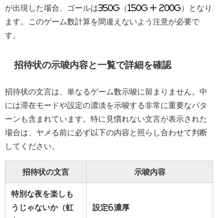
が出現した場合、ゴールは350G（150G + 200G）となり
ます。このゲーム数計算を間違えないよう注意が必要で
す。
招待状の示唆内容と一覧で詳細を確認
招待状の文言は、単なるゲーム数示唆に留まりません。中
には滞在モードや設定の濃淡を示唆する非常に重要なパタ
ーンも含まれています。特に見慣れない文言が表示された
場合は、ヤメる前に必ず以下の内容と照らし合わせて判断
してください。
招待状の文言
示唆内容
特別な夜を楽しも
うじゃないか（虹
設定6濃厚