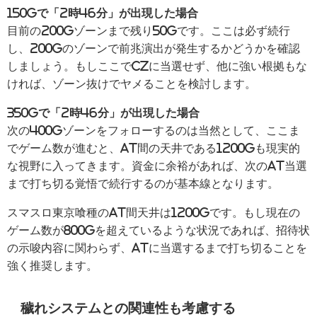
150Gで「2時46分」が出現した場合
目前の200Gゾーンまで残り50Gです。ここは必ず続行
し、200Gのゾーンで前兆演出が発生するかどうかを確認
しましょう。もしここでCZに当選せず、他に強い根拠もな
ければ、ゾーン抜けでヤメることを検討します。
350Gで「2時46分」が出現した場合
次の400Gゾーンをフォローするのは当然として、ここま
でゲーム数が進むと、AT間の天井である1200Gも現実的
な視野に入ってきます。資金に余裕があれば、次のAT当選
まで打ち切る覚悟で続行するのが基本線となります。
スマスロ東京喰種のAT間天井は
1200G
です。もし現在の
ゲーム数が800Gを超えているような状況であれば、招待状
の示唆内容に関わらず、ATに当選するまで打ち切ることを
強く推奨します。
穢れシステムとの関連性も考慮する