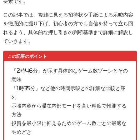
要素です。
この記事では、複雑に見える招待状や手紙による示唆内容
を徹底的に掘り下げ、初心者の方でも自信を持って立ち回
れるよう、具体的な押し引きの判断基準まで詳細に解説し
ていきます。
この記事のポイント
「2時46分」が示す具体的なゲーム数ゾーンとその
意味
「1時35分」など他の時間示唆との詳細な比較と序
列
示唆内容から滞在内部モードを高い精度で推測する
方法
投資を最小限に抑えるためのゲーム数ごとの最適な
やめどき