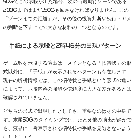
50Gでこの示唆が出た場合、次の当選期待ゾーンである
200Gまではまだ150Gも回さなければなりません。この
「ゾーンまでの距離」が、その後の投資判断や続行・ヤメ
の判断を下す上での大きな材料の一つとなるのです。
手紙による示唆と2時46分の出現パターン
ゲーム数を示唆する演出は、メインとなる「招待状」の形
式以外に、「手紙」が表示されるパターンも存在します。
現在の解析情報では、この招待状と手紙という形式の違い
によって、示唆内容の強弱や信頼度に大きな差があるとは
確認されていません。
どちらの形式で出現したとしても、重要なのはその中身で
す。末尾50Gのタイミングでは、たとえ他の演出が静かで
も、液晶に一瞬表示される招待状や手紙を見逃さないよう
にしましょう。