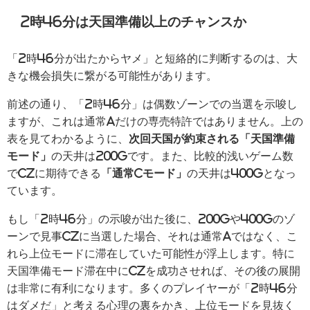
2時46分は天国準備以上のチャンスか
「2時46分が出たからヤメ」と短絡的に判断するのは、大
きな機会損失に繋がる可能性があります。
前述の通り、「2時46分」は偶数ゾーンでの当選を示唆し
ますが、これは通常Aだけの専売特許ではありません。上の
表を見てわかるように、
次回天国が約束される「天国準備
モード」
の天井は200Gです。また、比較的浅いゲーム数
でCZに期待できる
「通常Cモード」
の天井は400Gとなっ
ています。
もし「2時46分」の示唆が出た後に、200Gや400Gのゾ
ーンで見事CZに当選した場合、それは
通常Aではなく、こ
れら上位モードに滞在していた可能性
が浮上します。特に
天国準備モード滞在中にCZを成功させれば、その後の展開
は非常に有利になります。多くのプレイヤーが「2時46分
はダメだ」と考える心理の裏をかき、上位モードを見抜く