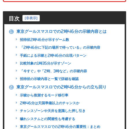
目次
[
非表示
]
東京グールスマスロでの2時46分の示唆内容とは
1.
招待状2時46分が示すゲーム数
「2時46分に下記の場所で待っている」の示唆内容
手紙による示唆と2時46分の出現パターン
比較対象の1時35分が示すゾーン
「今すぐ」や「2時、3時など」の示唆内容
招待状の示唆内容と一覧で詳細を確認
東京グールスマスロでの2時46分からの立ち回り
2.
示唆から推測するモード移行率
2時46分は天国準備以上のチャンスか
チャンスゾーンや天井を意識した押し引き
穢れシステムとの関連性も考慮する
東京グールスマスロでの2時46分の重要性：まとめ