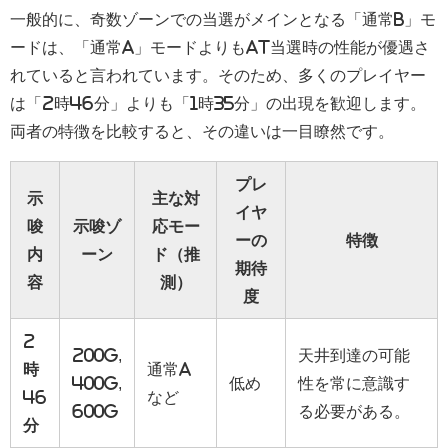
一般的に、奇数ゾーンでの当選がメインとなる「通常B」モ
ードは、「通常A」モードよりもAT当選時の性能が優遇さ
れていると言われています。そのため、多くのプレイヤー
は「2時46分」よりも「1時35分」の出現を歓迎します。
両者の特徴を比較すると、その違いは一目瞭然です。
プレ
示
主な対
イヤ
唆
示唆ゾ
応モー
ーの
特徴
内
ーン
ド（推
期待
容
測）
度
2
200G,
天井到達の可能
時
通常A
400G,
低め
性を常に意識す
46
など
600G
る必要がある。
分