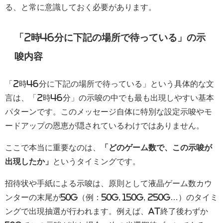
る、と常に意識しておく必要があります。
「2時46分に下記の場所で待っている」の示
唆内容
「2時46分に下記の場所で待っている」という具体的な文
言は、「2時46分」の示唆の中でも最も出現しやすい基本
パターンです。このメッセージ自体に特別な設定示唆やモ
ードアップの恩恵が隠されているわけではありません。
ここで本当に重要なのは、
「どのゲーム数で、この示唆が
出現したか」
というタイミングです。
招待状や手紙による示唆は、原則として液晶ゲーム数カウ
ンターの末尾が50G（例：50G, 150G, 250G…）のタイミ
ングで出現抽選が行われます。例えば、AT終了後わずか