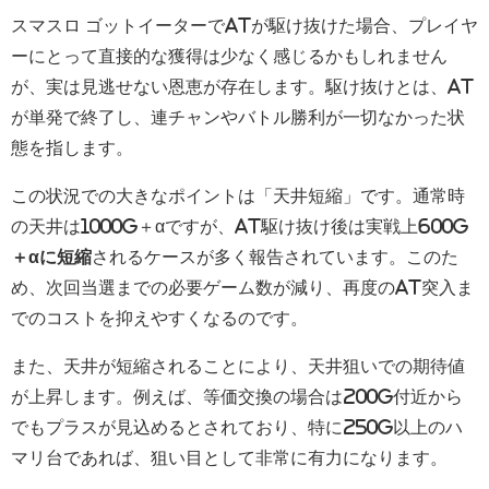
スマスロ ゴットイーターでATが駆け抜けた場合、プレイヤ
ーにとって直接的な獲得は少なく感じるかもしれません
が、実は見逃せない恩恵が存在します。駆け抜けとは、AT
が単発で終了し、連チャンやバトル勝利が一切なかった状
態を指します。
この状況での大きなポイントは「天井短縮」です。通常時
の天井は1000G＋αですが、AT駆け抜け後は実戦上
600G
＋αに短縮
されるケースが多く報告されています。このた
め、次回当選までの必要ゲーム数が減り、再度のAT突入ま
でのコストを抑えやすくなるのです。
また、天井が短縮されることにより、天井狙いでの期待値
が上昇します。例えば、等価交換の場合は200G付近から
でもプラスが見込めるとされており、特に250G以上のハ
マリ台であれば、狙い目として非常に有力になります。