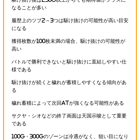
なることが多い
履歴上のツブ2～3つは駆け抜けの可能性が高い目安
になる
獲得枚数が100枚未満の場合、駆け抜けの可能性が
高い
バトルで勝利できないと駆け抜けに直結しやすい仕
様である
駆け抜けが続くと穢れが蓄積しやすくなる傾向があ
る
穢れ蓄積によって次回ATが強くなる可能性がある
サクヤ・シオなどの終了画面は天国示唆として重要
である
100G・300Gのゾーンは冷遇がなく、狙い目になり