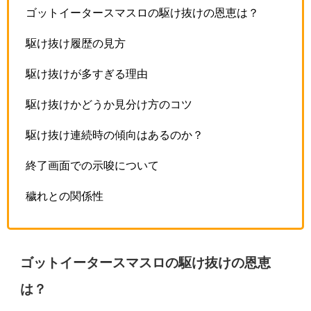
ゴットイータースマスロの駆け抜けの恩恵は？
駆け抜け履歴の見方
駆け抜けが多すぎる理由
駆け抜けかどうか見分け方のコツ
駆け抜け連続時の傾向はあるのか？
終了画面での示唆について
穢れとの関係性
ゴットイータースマスロの駆け抜けの恩恵
は？