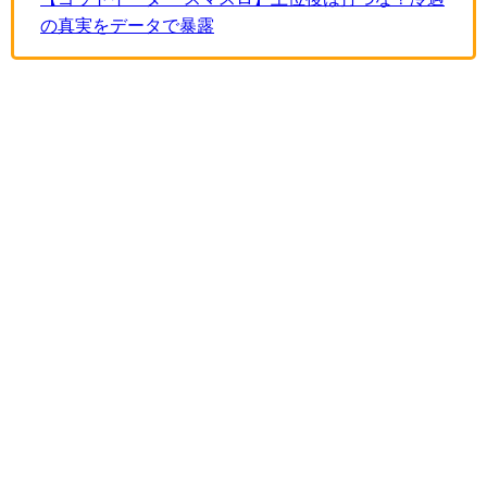
の真実をデータで暴露