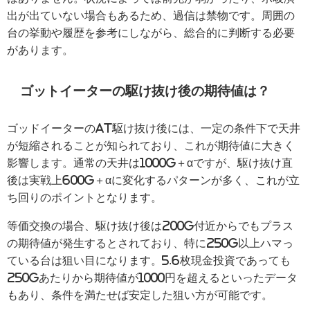
出が出ていない場合もあるため、過信は禁物です。周囲の
台の挙動や履歴を参考にしながら、総合的に判断する必要
があります。
ゴットイーターの駆け抜け後の期待値は？
ゴッドイーターのAT駆け抜け後には、一定の条件下で天井
が短縮されることが知られており、これが期待値に大きく
影響します。通常の天井は1000G＋αですが、駆け抜け直
後は実戦上600G＋αに変化するパターンが多く、これが立
ち回りのポイントとなります。
等価交換の場合、駆け抜け後は200G付近からでもプラス
の期待値が発生するとされており、特に250G以上ハマっ
ている台は狙い目になります。5.6枚現金投資であっても
250Gあたりから期待値が1000円を超えるといったデータ
もあり、条件を満たせば安定した狙い方が可能です。