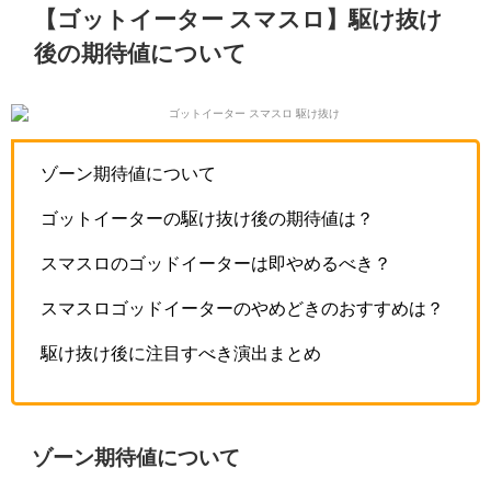
【ゴットイーター スマスロ】駆け抜け
後の期待値について
ゾーン期待値について
ゴットイーターの駆け抜け後の期待値は？
スマスロのゴッドイーターは即やめるべき？
スマスロゴッドイーターのやめどきのおすすめは？
駆け抜け後に注目すべき演出まとめ
ゾーン期待値について