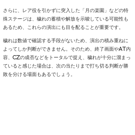
さらに、レア役を引かずに突入した「月の楽園」などの特
殊ステージは、穢れの蓄積や解放を示唆している可能性も
あるため、これらの演出にも目を配ることが重要です。
穢れは数値で確認する手段がないため、演出の積み重ねに
よってしか判断ができません。そのため、終了画面やAT内
容、CZの成否などをトータルで捉え、穢れが十分に溜まっ
ていると感じた場合は、次の当たりまで打ち切る判断が勝
敗を分ける場面もあるでしょう。