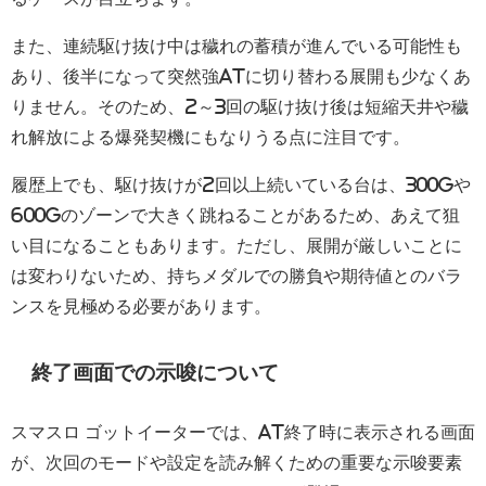
また、連続駆け抜け中は穢れの蓄積が進んでいる可能性も
あり、後半になって突然強ATに切り替わる展開も少なくあ
りません。そのため、2～3回の駆け抜け後は短縮天井や穢
れ解放による爆発契機にもなりうる点に注目です。
履歴上でも、駆け抜けが2回以上続いている台は、300Gや
600Gのゾーンで大きく跳ねることがあるため、あえて狙
い目になることもあります。ただし、展開が厳しいことに
は変わりないため、持ちメダルでの勝負や期待値とのバラ
ンスを見極める必要があります。
終了画面での示唆について
スマスロ ゴットイーターでは、AT終了時に表示される画面
が、次回のモードや設定を読み解くための重要な示唆要素