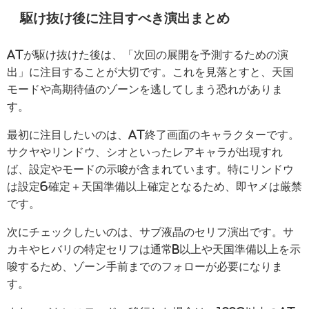
駆け抜け後に注目すべき演出まとめ
ATが駆け抜けた後は、「次回の展開を予測するための演
出」に注目することが大切です。これを見落とすと、天国
モードや高期待値のゾーンを逃してしまう恐れがありま
す。
最初に注目したいのは、AT終了画面のキャラクターです。
サクヤやリンドウ、シオといったレアキャラが出現すれ
ば、設定やモードの示唆が含まれています。特にリンドウ
は設定6確定＋天国準備以上確定となるため、即ヤメは厳禁
です。
次にチェックしたいのは、サブ液晶のセリフ演出です。サ
カキやヒバリの特定セリフは通常B以上や天国準備以上を示
唆するため、ゾーン手前までのフォローが必要になりま
す。