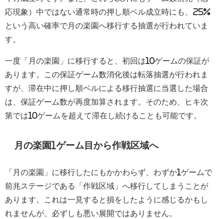
応現象）中ではない通常時の押し順ベル成立時にも、25%
という高い確率で月の楽園へ移行する抽選が行われていま
す。
一度「月の楽園」に移行すると、初回は10ゲームの保証が
あります。この保証ゲーム数消化後は転落抽選が行われま
すが、滞在中に押し順ベルによる移行抽選に当選した場合
は、保証ゲーム数が再度加算されます。そのため、ヒキ次
第では10ゲームを超えて滞在し続けることも可能です。
月の楽園1ゲーム目から作戦区域へ
「月の楽園」に移行したにもかかわらず、わずか1ゲームで
前兆ステージである「作戦区域」へ移行してしまうことが
あります。これは一見すると損をしたように感じるかもし
れませんが、必ずしも悪い展開ではありません。