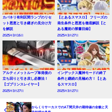
カバネリ有利区間ランプのリセ
【とあるスマスロ】 フリーズの
ット恩恵と引き継ぎの見分け方
発生条件と恩恵を徹底解説【と
を解説
ある魔術の禁書目録】
2025年3月16日
2025年3月27日
アルティメットループ単発後の
インデックス魔神モードの終了
立ち回りと引き戻し必勝法！
条件と継続の見極め方！【とあ
【ゴブリンスレイヤー】
るスマスロ】
2025年3月27日
2025年3月27日
からくりサーカスでのAT間天井の期待値の全貌と天