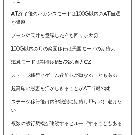
こと
AT終了後のバカンスモードは100G以内のAT当選
が濃厚
ゾーンや天井を意識した立ち回りが大切
100G以内の月の楽園移行は天国モードの期待大
殲滅モードは期待度約57%の自力CZ
ステージ移行とゲーム数前兆が重なることもある
超高確の恩恵を活かしきることがAT当選の鍵
ステージ移行後は内部状態に期待し即ヤメは避けた
い
複数の移行契機が連続するとループすることもある