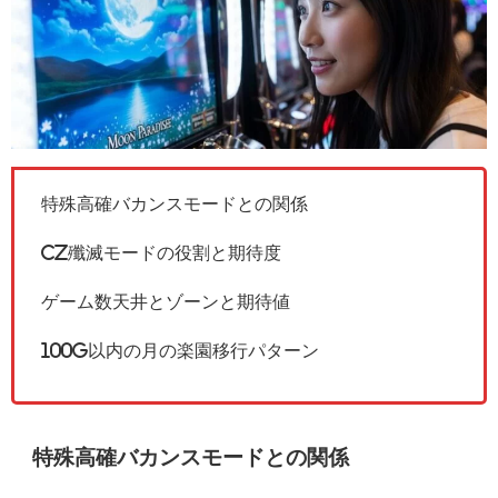
特殊高確バカンスモードとの関係
CZ殲滅モードの役割と期待度
ゲーム数天井とゾーンと期待値
100G以内の月の楽園移行パターン
特殊高確バカンスモードとの関係