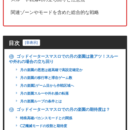
関連ゾーンやモードを含めた総合的な戦略
目次
[
非表示
]
ゴッドイータースマスロでの月の楽園は激アツ！スルー
1.
や外れの場合の立ち回り
月の楽園の恩恵は超高確で高設定確定か
月の楽園の移行率と滞在ゲーム数
月の楽園1ゲーム目から作戦区域へ
月の楽園スルーや外れ後の転落
月の楽園ループの条件とは
ゴッドイータースマスロでの月の楽園の期待度は？
2.
特殊高確バカンスモードとの関係
CZ殲滅モードの役割と期待度