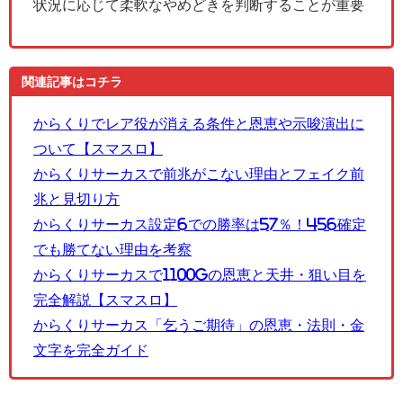
状況に応じて柔軟なやめどきを判断することが重要
関連記事はコチラ
からくりでレア役が消える条件と恩恵や示唆演出に
ついて【スマスロ】
からくりサーカスで前兆がこない理由とフェイク前
兆と見切り方
からくりサーカス設定6での勝率は57％！456確定
でも勝てない理由を考察
からくりサーカスで1100Gの恩恵と天井・狙い目を
完全解説【スマスロ】
からくりサーカス「乞うご期待」の恩恵・法則・金
文字を完全ガイド