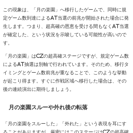
この現象は、「月の楽園」へ移行したゲームで、同時に規
定ゲーム数到達によるAT当選の前兆が開始された場合に発
生します。つまり、超高確の恩恵を受ける間もなくAT当選
が確定した、という状況を示唆している可能性が高いので
す。
「月の楽園」はCZの超高確ステージですが、規定ゲーム数
によるAT抽選は別軸で行われています。そのため、移行タ
イミングとゲーム数前兆が重なることで、このような挙動
が起こり得ます。すぐに作戦区域へ移行した場合は、その
後の連続演出に期待しましょう。
月の楽園スルーや外れ後の転落
「月の楽園をスルーした」「外れた」という表現を耳にす
ることがありますが、厳密にはこのステージはCZの超高確