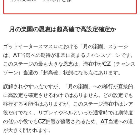
月の楽園の恩恵は超高確で高設定確定か
ゴッドイータースマスロにおける「月の楽園」ステージ
は、AT当選への期待が非常に高まるチャンスゾーンです。
このステージの最も大きな恩恵は、滞在中がCZ（チャンス
ゾーン）当選の「超高確」状態になる点にあります。
誤解されやすい点ですが、「月の楽園」への移行が直接的
に高設定を確定させるわけではありません。どの設定でも
移行する可能性はありますが、このステージ滞在中はレア
役だけでなく、リプレイやベルといった通常時では期待度
の低い小役でもCZ抽選が優遇されるため、AT当選への道
が大きく開かれます。