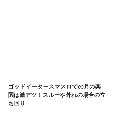
ゴッドイータースマスロでの月の楽
園は激アツ！スルーや外れの場合の立
ち回り