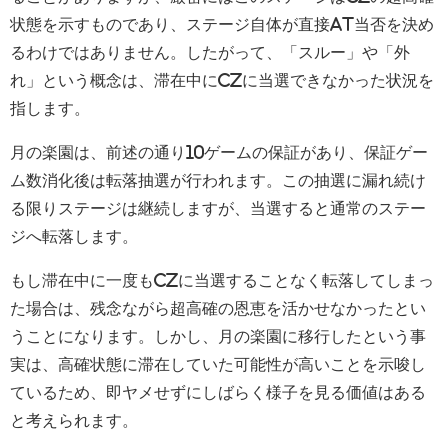
状態を示すものであり、ステージ自体が直接AT当否を決め
るわけではありません。したがって、「スルー」や「外
れ」という概念は、滞在中にCZに当選できなかった状況を
指します。
月の楽園は、前述の通り10ゲームの保証があり、保証ゲー
ム数消化後は転落抽選が行われます。この抽選に漏れ続け
る限りステージは継続しますが、当選すると通常のステー
ジへ転落します。
もし滞在中に一度もCZに当選することなく転落してしまっ
た場合は、残念ながら超高確の恩恵を活かせなかったとい
うことになります。しかし、月の楽園に移行したという事
実は、高確状態に滞在していた可能性が高いことを示唆し
ているため、即ヤメせずにしばらく様子を見る価値はある
と考えられます。