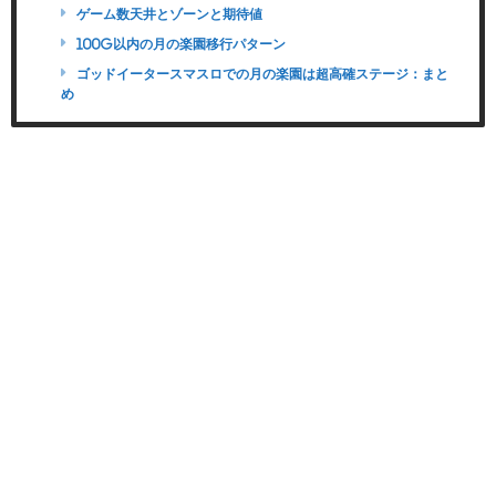
ゲーム数天井とゾーンと期待値
100G以内の月の楽園移行パターン
ゴッドイータースマスロでの月の楽園は超高確ステージ：まと
め