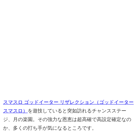
スマスロ ゴッドイーター リザレクション（ゴッドイーター
スマスロ）
を遊技していると突如訪れるチャンスステー
ジ、月の楽園。その強力な恩恵は超高確で高設定確定なの
か、多くの打ち手が気になるところです。