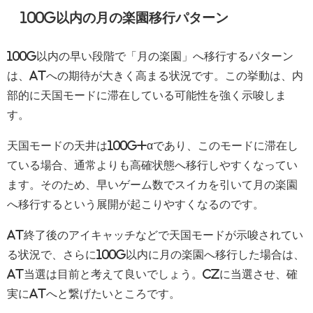
100G以内の月の楽園移行パターン
100G以内の早い段階で「月の楽園」へ移行するパターン
は、ATへの期待が大きく高まる状況です。この挙動は、内
部的に天国モードに滞在している可能性を強く示唆しま
す。
天国モードの天井は100G+αであり、このモードに滞在し
ている場合、通常よりも高確状態へ移行しやすくなってい
ます。そのため、早いゲーム数でスイカを引いて月の楽園
へ移行するという展開が起こりやすくなるのです。
AT終了後のアイキャッチなどで天国モードが示唆されてい
る状況で、さらに100G以内に月の楽園へ移行した場合は、
AT当選は目前と考えて良いでしょう。CZに当選させ、確
実にATへと繋げたいところです。