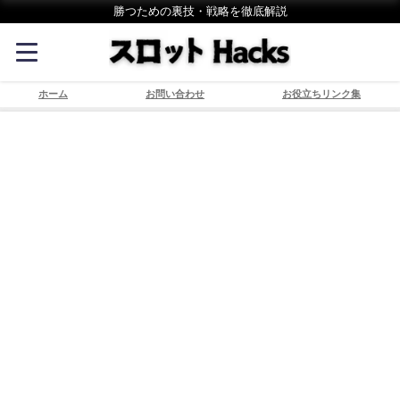
勝つための裏技・戦略を徹底解説
ホーム
お問い合わせ
お役立ちリンク集