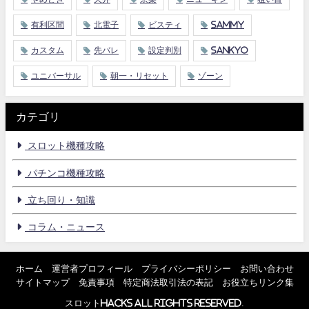
有利区間
北電子
ビスティ
Sammy
カスタム
先バレ
設定判別
SANKYO
ユニバーサル
朝一・リセット
ゾーン
カテゴリ
スロット機種攻略
パチンコ機種攻略
立ち回り・知識
コラム・ニュース
ホーム
運営者プロフィール
プライバシーポリシー
お問い合わせ
サイトマップ
免責事項
特定商法取引法の表記
お役立ちリンク集
スロットHacks All Rights Reserved.