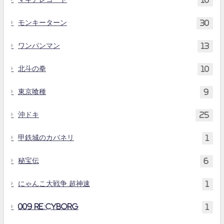
10
モンキーターン
30
ワンパンマン
13
北斗の拳
10
東京喰種
9
沖ドキ
25
甲鉄城のカバネリ
1
秘宝伝
6
にゃんこ大戦争 超神速
1
009 RE:CYBORG
1