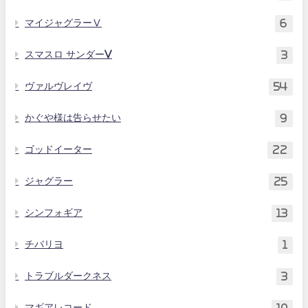
マイジャグラーⅤ
6
スマスロ サンダーV
3
ヴァルヴレイヴ
54
かぐや様は告らせたい
9
ゴッドイーター
22
ジャグラー
25
シンフォギア
13
チバリヨ
1
トラブルダークネス
3
マギアレコード