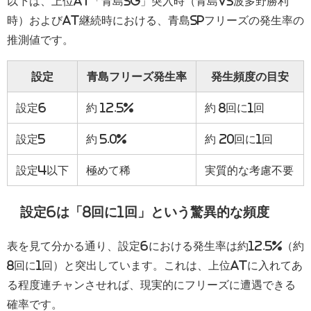
以下は、上位AT「青島SG」突入時（青島VS波多野勝利
時）およびAT継続時における、青島SPフリーズの発生率の
推測値です。
設定
青島フリーズ発生率
発生頻度の目安
設定6
約 12.5%
約 8回に1回
設定5
約 5.0%
約 20回に1回
設定4以下
極めて稀
実質的な考慮不要
設定6は「8回に1回」という驚異的な頻度
表を見て分かる通り、設定6における発生率は
約12.5%（約
8回に1回）
と突出しています。これは、上位ATに入れてあ
る程度連チャンさせれば、現実的にフリーズに遭遇できる
確率です。