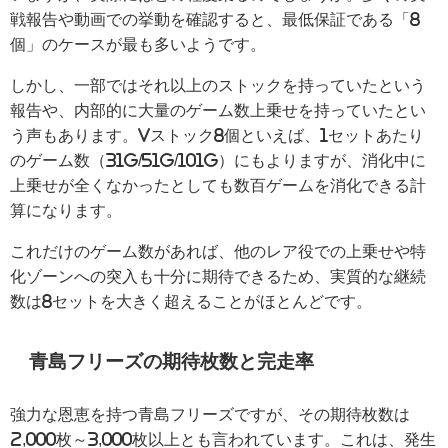
戦報告や動画での挙動を確認すると、
最低保証である「8
個」のケースが最も多い
ようです。
しかし、一部ではそれ以上のストックを持っていたという
報告や、内部的に大量のゲーム数上乗せを持っていたとい
う声もあります。Vストック8個といえば、1セットあたり
のゲーム数（31G/51G/101G）にもよりますが、消化中に
上乗せが全くなかったとしても数百ゲームを消化できる計
算になります。
これだけのゲーム数があれば、他のレア役での上乗せや特
化ゾーンへの突入も十分に期待できるため、実質的な継続
数は8セットを大きく超えることがほとんどです。
青島フリーズの期待枚数と完走率
強力な恩恵を持つ青島フリーズですが、その期待枚数は
2,000枚～3,000枚以上
とも言われています。これは、発生