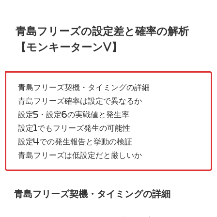
青島フリーズの設定差と確率の解析
【モンキーターンV】
青島フリーズ契機・タイミングの詳細
青島フリーズ確率は設定で異なるか
設定5・設定6の実戦値と発生率
設定1でもフリーズ発生の可能性
設定4での発生報告と挙動の検証
青島フリーズは低設定だと厳しいか
青島フリーズ契機・タイミングの詳細