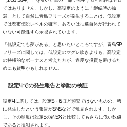
ではありません。しかし、高設定のように「継続時の抽
選」として自然に青島フリーズが発生することは、低設定
では都市伝説レベルの確率、あるいは抽選自体が行われて
いない可能性すら示唆されています。
「低設定でも夢がある」と思いたいところですが、青島SP
フリーズに関しては、低設定のマグレ吹きよりも、高設定
の特権的なボーナスと考えた方が、過度な投資を避けるた
めにも賢明かもしれません。
設定4での発生報告と挙動の検証
設定4に関しては、設定5・6ほど頻繁ではないものの、稀
に発生したという報告がSNSなどで散見されます。しか
し、その頻度は設定5の約5%と比較してもさらに低い数値
であると推測されます。