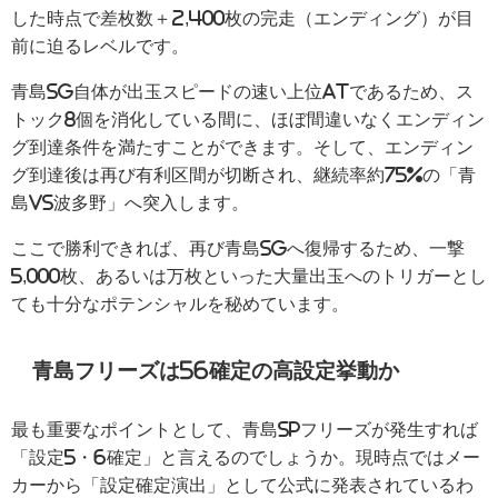
した時点で差枚数＋2,400枚の完走（エンディング）が目
前に迫るレベルです。
青島SG自体が出玉スピードの速い上位ATであるため、ス
トック8個を消化している間に、ほぼ間違いなくエンディン
グ到達条件を満たすことができます。そして、エンディン
グ到達後は再び有利区間が切断され、継続率約75%の「青
島VS波多野」へ突入します。
ここで勝利できれば、再び青島SGへ復帰するため、一撃
5,000枚、あるいは万枚といった大量出玉へのトリガーとし
ても十分なポテンシャルを秘めています。
青島フリーズは56確定の高設定挙動か
最も重要なポイントとして、青島SPフリーズが発生すれば
「設定5・6確定」と言えるのでしょうか。現時点ではメー
カーから「設定確定演出」として公式に発表されているわ