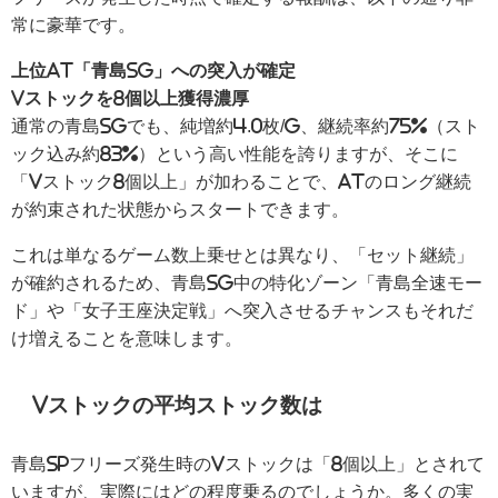
常に豪華です。
上位AT「青島SG」への突入が確定
Vストックを8個以上獲得濃厚
通常の青島SGでも、純増約4.0枚/G、継続率約75%（スト
ック込み約83%）という高い性能を誇りますが、そこに
「Vストック8個以上」が加わることで、ATのロング継続
が約束された状態からスタートできます。
これは単なるゲーム数上乗せとは異なり、「セット継続」
が確約されるため、青島SG中の特化ゾーン「青島全速モー
ド」や「女子王座決定戦」へ突入させるチャンスもそれだ
け増えることを意味します。
Vストックの平均ストック数は
青島SPフリーズ発生時のVストックは「8個以上」とされて
いますが、実際にはどの程度乗るのでしょうか。多くの実