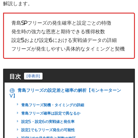
解説します。
青島SPフリーズの発生確率と設定ごとの特徴
発生時の強力な恩恵と期待できる獲得枚数
設定5および設定6における実戦値データの詳細
フリーズが発生しやすい具体的なタイミングと契機
目次
[
非表示
]
青島フリーズの設定差と確率の解析【モンキーターン
1.
V】
青島フリーズ契機・タイミングの詳細
青島フリーズ確率は設定で異なるか
設定5・設定6の実戦値と発生率
設定1でもフリーズ発生の可能性