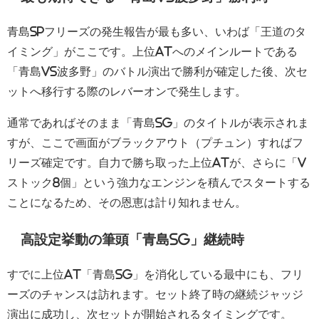
青島SPフリーズの発生報告が最も多い、いわば「王道のタ
イミング」がここです。上位ATへのメインルートである
「青島VS波多野」のバトル演出で勝利が確定した後、次セ
ットへ移行する際のレバーオンで発生します。
通常であればそのまま「青島SG」のタイトルが表示されま
すが、ここで画面がブラックアウト（プチュン）すればフ
リーズ確定です。自力で勝ち取った上位ATが、さらに「V
ストック8個」という強力なエンジンを積んでスタートする
ことになるため、その恩恵は計り知れません。
高設定挙動の筆頭「青島SG」継続時
すでに上位AT「青島SG」を消化している最中にも、フリ
ーズのチャンスは訪れます。セット終了時の継続ジャッジ
演出に成功し、次セットが開始されるタイミングです。