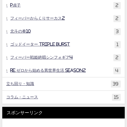
P貞子
2
フィーバーからくりサーカス2
2
北斗の拳10
3
ゴッドイーター TRIPLE BURST
1
フィーバー戦姫絶唱シンフォギア4
2
Re:ゼロから始める異世界生活 season2
4
立ち回り・知識
39
コラム・ニュース
15
スポンサーリンク