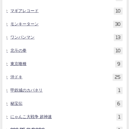
マギアレコード
10
モンキーターン
30
ワンパンマン
13
北斗の拳
10
東京喰種
9
沖ドキ
25
甲鉄城のカバネリ
1
秘宝伝
6
にゃんこ大戦争 超神速
1