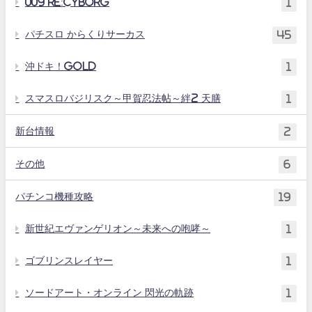
009 RE:CYBORG
1
パチスロ からくりサーカス
45
沖ドキ！GOLD
1
スマスロバジリスク～甲賀忍法帖～絆2 天膳
1
新台情報
2
その他
6
パチンコ機種攻略
19
新世紀エヴァンゲリオン～未来への咆哮～
1
ゴブリンスレイヤー
1
ソードアート・オンライン 閃光の軌跡
1