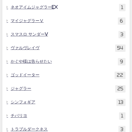
ネオアイムジャグラーEX
1
マイジャグラーⅤ
6
スマスロ サンダーV
3
ヴァルヴレイヴ
54
かぐや様は告らせたい
9
ゴッドイーター
22
ジャグラー
25
シンフォギア
13
チバリヨ
1
トラブルダークネス
3