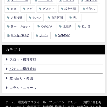
京楽
セグ
ビスティ
設定判別
先読み
大都技研
先バレ
有利区間
天井
朝一・リセット
やめどき
北電子
狙い目
サンセイR＆D
ゾーン
Sammy
カテゴリ
スロット機種攻略
パチンコ機種攻略
立ち回り・知識
コラム・ニュース
ホーム
運営者プロフィール
プライバシーポリシー
お問い合わせ
サイトマップ
免責事項
特定商法取引法の表記
お役立ちリンク集