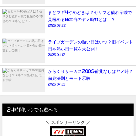
まどマギ4やめどきは？セリフと穢れ示唆で
見極める“本当のヤメ時”とは！？
2025.03.22
ライブガーデンの熱い日はいつ？旧イベント
日や熱い日一覧を大公開！
2025.04.17
からくりサーカス200G前兆なしはヤメ時？
前兆法則とモード示唆
2025.07.23
24時間いつでも遊べる
＼ スポンサーリンク ／